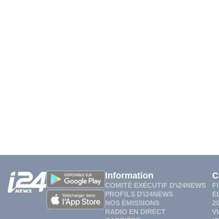
Information
C
COMITÉ EXÉCUTIF D'i24NEWS
F
PROFILS D'i24NEWS
É
NOS ÉMISSIONS
2
RADIO EN DIRECT
V