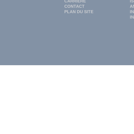
CARRIÈRE
I
CONTACT
A
PLAN DU SITE
I
I