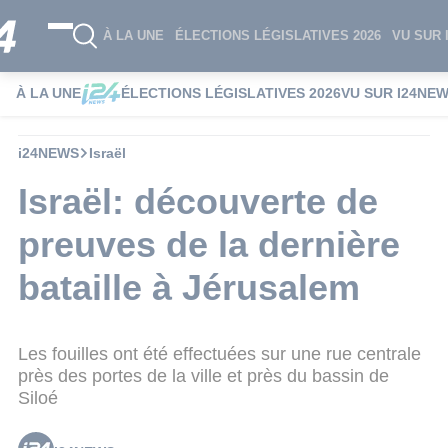
À LA UNE
ÉLECTIONS LÉGISLATIVES 2026
VU SUR 
À LA UNE
ÉLECTIONS LÉGISLATIVES 2026
VU SUR I24NE
i24NEWS
Israël
Israël: découverte de
preuves de la dernière
bataille à Jérusalem
Les fouilles ont été effectuées sur une rue centrale
près des portes de la ville et près du bassin de
Siloé