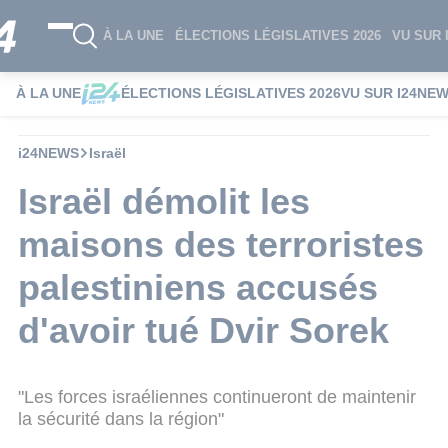
À LA UNE
ÉLECTIONS LÉGISLATIVES 2026
VU SUR 
À LA UNE
ÉLECTIONS LÉGISLATIVES 2026
VU SUR I24NE
i24NEWS
Israël
Israël démolit les
maisons des terroristes
palestiniens accusés
d'avoir tué Dvir Sorek
"Les forces israéliennes continueront de maintenir
la sécurité dans la région"