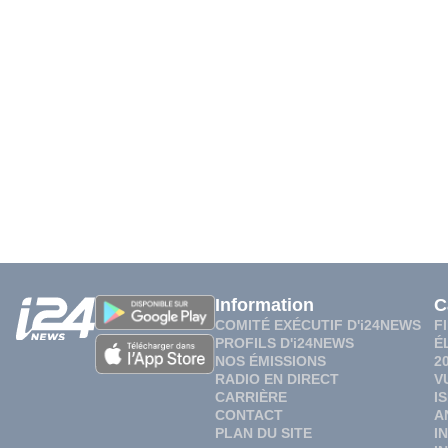
Information
C
COMITÉ EXÉCUTIF D'i24NEWS
F
PROFILS D'i24NEWS
É
NOS ÉMISSIONS
2
RADIO EN DIRECT
V
CARRIÈRE
I
CONTACT
A
PLAN DU SITE
I