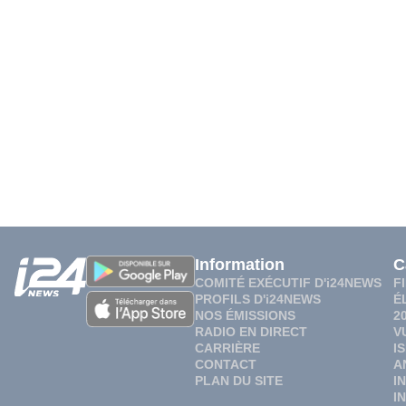
Information
C
COMITÉ EXÉCUTIF D'i24NEWS
F
PROFILS D'i24NEWS
É
NOS ÉMISSIONS
2
RADIO EN DIRECT
V
CARRIÈRE
I
CONTACT
A
PLAN DU SITE
I
I