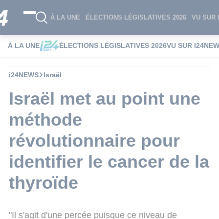
À LA UNE
ÉLECTIONS LÉGISLATIVES 2026
VU SUR 
À LA UNE
ÉLECTIONS LÉGISLATIVES 2026
VU SUR I24NE
i24NEWS
Israël
Israël met au point une
méthode
révolutionnaire pour
identifier le cancer de la
thyroïde
"Il s'agit d'une percée puisque ce niveau de