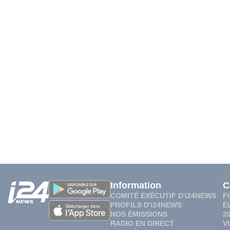
Information
C
COMITÉ EXÉCUTIF D'i24NEWS
F
PROFILS D'i24NEWS
É
NOS ÉMISSIONS
2
RADIO EN DIRECT
V