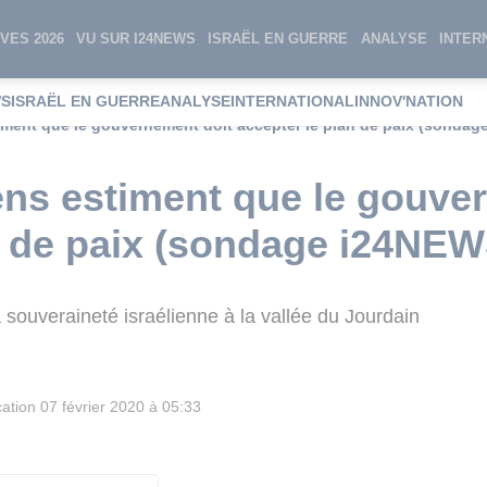
VES 2026
VU SUR I24NEWS
ISRAËL EN GUERRE
ANALYSE
INTER
WS
ISRAËL EN GUERRE
ANALYSE
INTERNATIONAL
INNOV'NATION
timent que le gouvernement doit accepter le plan de paix (sonda
ens estiment que le gouve
n de paix (sondage i24NEW
 souveraineté israélienne à la vallée du Jourdain
cation
07 février 2020 à 05:33