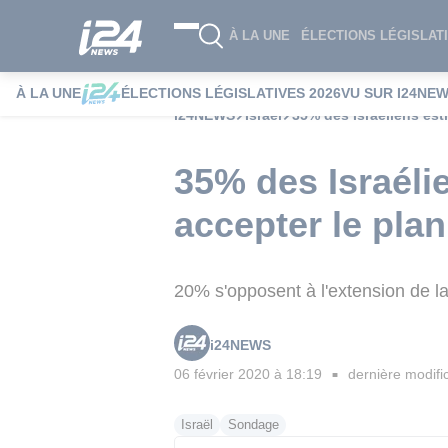
À LA UNE
ÉLECTIONS LÉGISLATI
À LA UNE
ÉLECTIONS LÉGISLATIVES 2026
VU SUR I24NE
i24NEWS
Israël
35% des Israéliens es
35% des Israéli
accepter le pla
20% s'opposent à l'extension de la
i24NEWS
06 février 2020 à 18:19
dernière modifi
■
Israël
Sondage