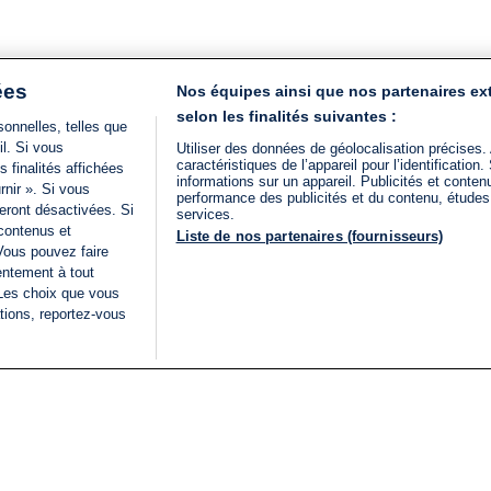
ées
Nos équipes ainsi que nos partenaires ex
selon les finalités suivantes :
onnelles, telles que
il. Si vous
Utiliser des données de géolocalisation précises.
caractéristiques de l’appareil pour l’identificatio
 finalités affichées
informations sur un appareil. Publicités et conte
rnir ». Si vous
performance des publicités et du contenu, étude
eront désactivées. Si
services.
 contenus et
Liste de nos partenaires (fournisseurs)
Vous pouvez faire
entement à tout
 Les choix que vous
tions, reportez-vous
DIRECT
Categories
Juridique
i24NEWS
FIL INFO
CONDITIONS GÉNÉRAL