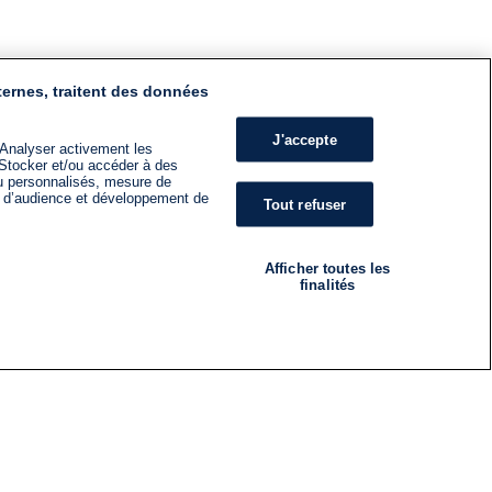
ternes, traitent des données
J'accepte
 Analyser activement les
n. Stocker et/ou accéder à des
nu personnalisés, mesure de
s d’audience et développement de
Tout refuser
Afficher toutes les
finalités
RADIO
ÉMISSIONS
Nous suivre
ES
S'INSCRIRE À LA NEWSLETTER