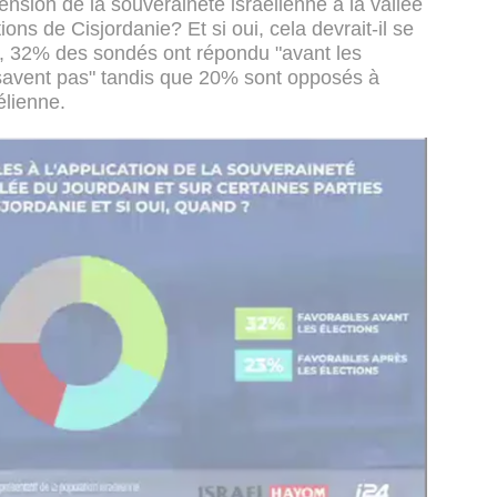
ension de la souveraineté israélienne à la vallée
ions de Cisjordanie? Et si oui, cela devrait-il se
s?, 32% des sondés ont répondu "avant les
 savent pas" tandis que 20% sont opposés à
élienne.