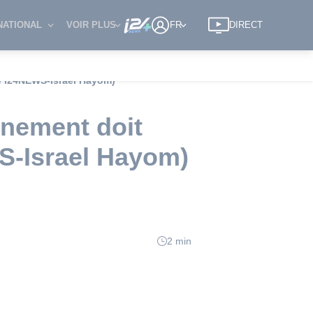
NATIONAL
VOIR PLUS
FR
DIRECT
ge i24NEWS-Israel Hayom)
rnement doit
S-Israel Hayom)
2 min