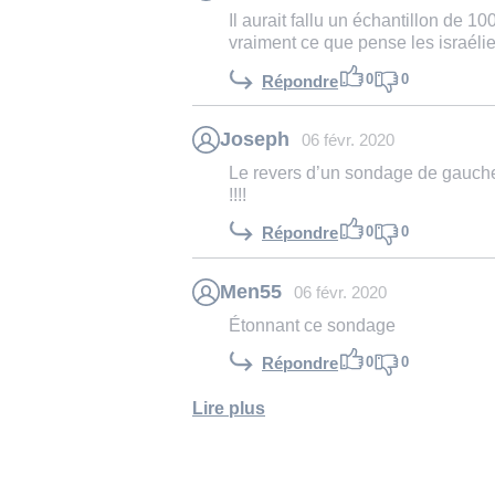
Il aurait fallu un échantillon de 1
vraiment ce que pense les israéli
0
0
Répondre
Joseph
06 févr. 2020
Le revers d’un sondage de gauche 
!!!!
0
0
Répondre
Men55
06 févr. 2020
Étonnant ce sondage
0
0
Répondre
Lire plus