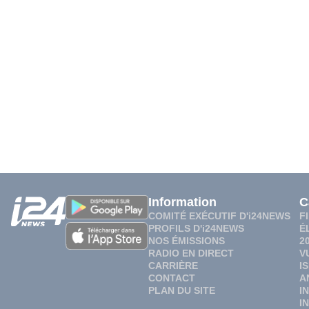
Information
C
COMITÉ EXÉCUTIF D'i24NEWS
F
PROFILS D'i24NEWS
É
NOS ÉMISSIONS
2
RADIO EN DIRECT
V
CARRIÈRE
I
CONTACT
A
PLAN DU SITE
I
I