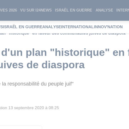
VES 2026
VU SUR I24NEWS
ISRAËL EN GUERRE
ANALYSE
INTER
WS
ISRAËL EN GUERRE
ANALYSE
INTERNATIONAL
INNOV'NATION
plan "historique" en faveur des communautés juives de diaspora
 d'un plan "historique" en
ives de diaspora
 la responsabilité du peuple juif"
tion
13 septembre 2020 à 08:25