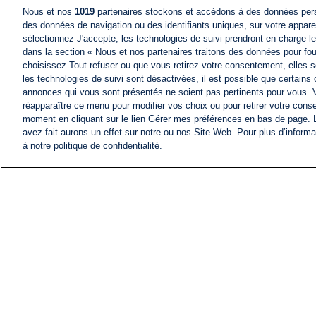
Nous et nos
1019
partenaires stockons et accédons à des données pers
des données de navigation ou des identifiants uniques, sur votre appare
sélectionnez J'accepte, les technologies de suivi prendront en charge les
dans la section « Nous et nos partenaires traitons des données pour fou
choisissez Tout refuser ou que vous retirez votre consentement, elles s
les technologies de suivi sont désactivées, il est possible que certains
annonces qui vous sont présentés ne soient pas pertinents pour vous. 
réapparaître ce menu pour modifier vos choix ou pour retirer votre cons
moment en cliquant sur le lien Gérer mes préférences en bas de page.
avez fait aurons un effet sur notre ou nos Site Web. Pour plus d’informa
à notre politique de confidentialité.
ACTU
FIL INFO
Information
COMITÉ EXÉCUTIF D'
PROFILS D'i24NEWS
NOS ÉMISSIONS
RADIO EN DIRECT
CARRIÈRE
CONTACT
PLAN DU SITE