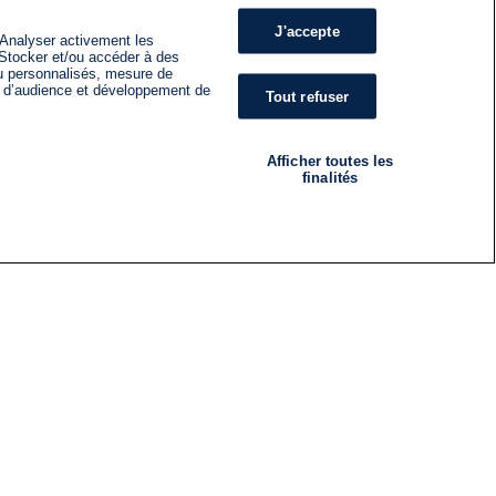
J'accepte
 Analyser activement les
n. Stocker et/ou accéder à des
nu personnalisés, mesure de
s d’audience et développement de
Tout refuser
Afficher toutes les
finalités
RADIO
ÉMISSIONS
Nous suivre
ES
S'INSCRIRE À LA NEWSLETTER
ES