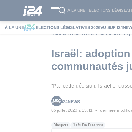
À LA UNE
ÉLECTIONS LÉGISLATI
À LA UNE
ÉLECTIONS LÉGISLATIVES 2026
VU SUR I24NE
i24NEWS
Israël
Israël: adoption d'un 
Israël: adoption
communautés ju
"Par cette décision, Israël endosse
i24NEWS
05 juillet 2020 à 13:41
dernière modifica
■
Diaspora
Juifs De Diaspora