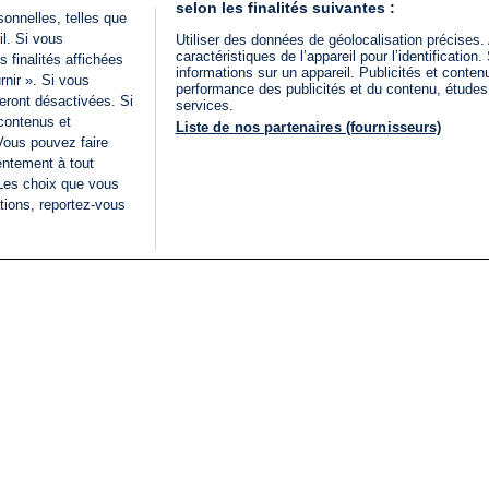
selon les finalités suivantes :
onnelles, telles que
il. Si vous
Utiliser des données de géolocalisation précises.
caractéristiques de l’appareil pour l’identificatio
 finalités affichées
informations sur un appareil. Publicités et conte
rnir ». Si vous
performance des publicités et du contenu, étude
eront désactivées. Si
services.
 contenus et
Liste de nos partenaires (fournisseurs)
Vous pouvez faire
entement à tout
 Les choix que vous
tions, reportez-vous
DIRECT
Categories
Juridique
i24NEWS
FIL INFO
CONDITIONS GÉNÉRAL
ÉLECTIONS LÉGISLATIVES
D'UTILISATION
2026
POLITIQUE DE
VU SUR I24NEWS
CONFIDENTIALITÉ
ISRAËL EN GUERRE
CONDITIONS GÉNÉRAL
ANALYSE
PUBLICITAIRE
INTERNATIONAL
DÉCLARATION