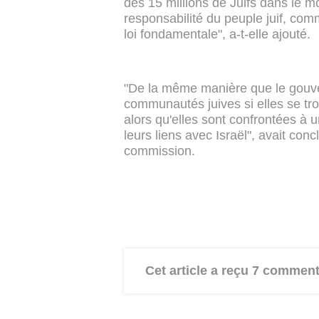
des 15 millions de Juifs dans le m
responsabilité du peuple juif, com
loi fondamentale", a-t-elle ajouté.
"De la même manière que le gouve
communautés juives si elles se tro
alors qu'elles sont confrontées à 
leurs liens avec Israël", avait conc
commission.
Cet article a reçu 7 comment