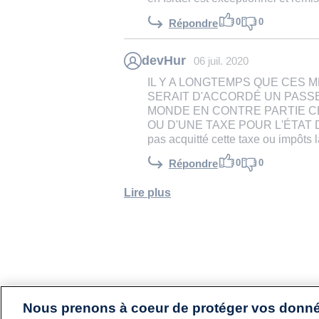
0
0
Répondre
devHur
06 juil. 2020
IL Y A LONGTEMPS QUE CES 
SERAIT D'ACCORDÉ UN PASSE
MONDE EN CONTRE PARTIE CE
OU D'UNE TAXE POUR L'ÉTAT D'IS
pas acquitté cette taxe ou impôts l
0
0
Répondre
Lire plus
Nous prenons à coeur de protéger vos donn