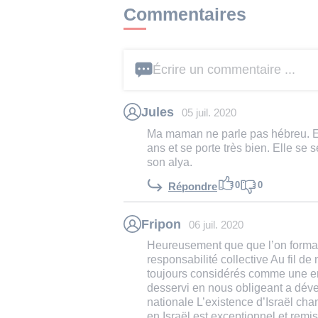
Commentaires
Écrire un commentaire ...
Jules
05 juil. 2020
Ma maman ne parle pas hébreu. Elle
ans et se porte très bien. Elle se se
son alya.
0
0
Répondre
Fripon
06 juil. 2020
Heureusement que que l’on formalis
responsabilité collective Au fil de
toujours considérés comme une enti
desservi en nous obligeant a déve
nationale L’existence d’Israël chan
en Israël est exceptionnel et remis