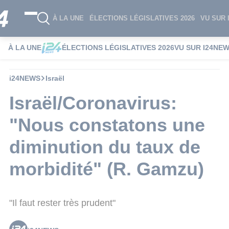
À LA UNE
ÉLECTIONS LÉGISLATIVES 2026
VU SUR 
À LA UNE
ÉLECTIONS LÉGISLATIVES 2026
VU SUR I24NE
i24NEWS
Israël
Israël/Coronavirus:
"Nous constatons une
diminution du taux de
morbidité" (R. Gamzu)
"Il faut rester très prudent"