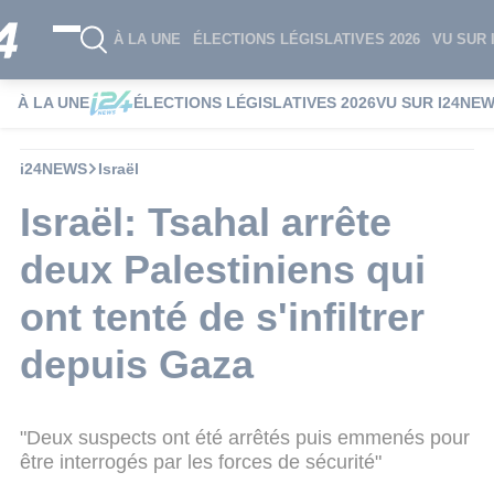
À LA UNE
ÉLECTIONS LÉGISLATIVES 2026
VU SUR 
À LA UNE
ÉLECTIONS LÉGISLATIVES 2026
VU SUR I24NE
i24NEWS
Israël
Israël: Tsahal arrête
deux Palestiniens qui
ont tenté de s'infiltrer
depuis Gaza
"Deux suspects ont été arrêtés puis emmenés pour
être interrogés par les forces de sécurité"