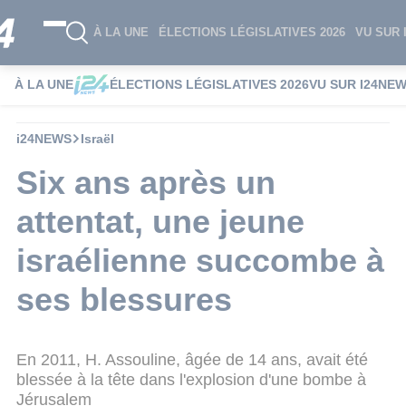
À LA UNE
ÉLECTIONS LÉGISLATIVES 2026
VU SUR 
À LA UNE
ÉLECTIONS LÉGISLATIVES 2026
VU SUR I24NE
i24NEWS
Israël
Six ans après un
attentat, une jeune
israélienne succombe à
ses blessures
En 2011, H. Assouline, âgée de 14 ans, avait été
blessée à la tête dans l'explosion d'une bombe à
Jérusalem