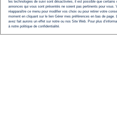
les technologies de suivi sont désactivées, il est possible que certains
annonces qui vous sont présentés ne soient pas pertinents pour vous. 
réapparaître ce menu pour modifier vos choix ou pour retirer votre cons
moment en cliquant sur le lien Gérer mes préférences en bas de page.
avez fait aurons un effet sur notre ou nos Site Web. Pour plus d’informa
à notre politique de confidentialité.
ACTU
FIL INFO
Information
COMITÉ EXÉCUTIF D'
PROFILS D'i24NEWS
NOS ÉMISSIONS
RADIO EN DIRECT
CARRIÈRE
CONTACT
PLAN DU SITE