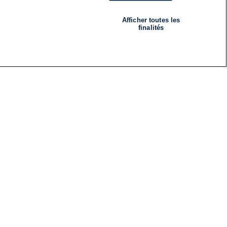
Afficher toutes les
finalités
RADIO
ÉMISSIONS
Nous suivre
ES
S'INSCRIRE À LA NEWSLETTER
ES
CES