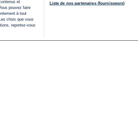
 contenus et
Liste de nos partenaires (fournisseurs)
Vous pouvez faire
entement à tout
 Les choix que vous
tions, reportez-vous
DIRECT
Categories
Juridique
i24NEWS
FIL INFO
CONDITIONS GÉNÉRAL
ÉLECTIONS LÉGISLATIVES
D'UTILISATION
2026
POLITIQUE DE
VU SUR I24NEWS
CONFIDENTIALITÉ
ISRAËL EN GUERRE
CONDITIONS GÉNÉRAL
ANALYSE
PUBLICITAIRE
INTERNATIONAL
DÉCLARATION
INNOV'NATION
D'ACCESSIBILITÉ
GÉRER MES PRÉFÉREN
LISTE DES COOKIES