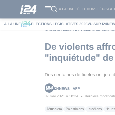
À LA UNE
ÉLECTIONS LÉGISLATI
À LA UNE
ÉLECTIONS LÉGISLATIVES 2026
VU SUR I24NE
i24NEWS
Israël
De violents affrontem
De violents aff
"inquiétude" d
Des centaines de fidèles ont jeté d
i24NEWS - AFP
07 mai 2021 à 18:24
dernière modificat
■
Jérusalem
Palestiniens
Israéliens
Heurt