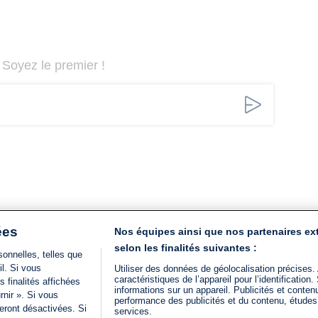
Soyez le premier !
ées
Nos équipes ainsi que nos partenaires ex
selon les finalités suivantes :
onnelles, telles que
il. Si vous
Utiliser des données de géolocalisation précises.
caractéristiques de l’appareil pour l’identificatio
 finalités affichées
informations sur un appareil. Publicités et conte
rnir ». Si vous
performance des publicités et du contenu, étude
eront désactivées. Si
services.