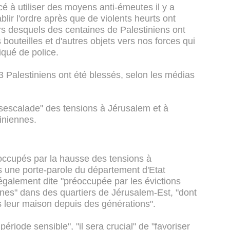
é à utiliser des moyens anti-émeutes il y a
lir l'ordre après que de violents heurts ont
s desquels des centaines de Palestiniens ont
bouteilles et d'autres objets vers nos forces qui
iqué de police.
53 Palestiniens ont été blessés, selon les médias
ésescalade" des tensions à Jérusalem et à
tiniennes.
cupés par la hausse des tensions à
es une porte-parole du département d'Etat
 également dite "préoccupée par les évictions
ennes" dans des quartiers de Jérusalem-Est, "dont
s leur maison depuis des générations".
riode sensible", "il sera crucial" de "favoriser