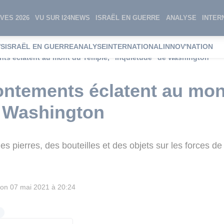
VES 2026
VU SUR I24NEWS
ISRAËL EN GUERRE
ANALYSE
INTER
WS
ISRAËL EN GUERRE
ANALYSE
INTERNATIONAL
INNOV'NATION
ents éclatent au mont du Temple, "inquiétude" de Washington
rontements éclatent au mo
e Washington
es pierres, des bouteilles et des objets sur les forces de 
ion
07 mai 2021 à 20:24
s