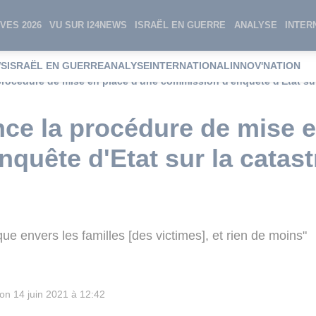
VES 2026
VU SUR I24NEWS
ISRAËL EN GUERRE
ANALYSE
INTER
WS
ISRAËL EN GUERRE
ANALYSE
INTERNATIONAL
INNOV'NATION
procédure de mise en place d'une commission d'enquête d'Etat su
ce la procédure de mise e
quête d'Etat sur la catas
ique envers les familles [des victimes], et rien de moins"
ion
14 juin 2021 à 12:42