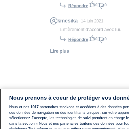
0
0
Répondre
kmesika
14 juin 2021
Entièrement d’accord avec lui.
0
0
Répondre
Lire plus
Nous prenons à coeur de protéger vos donn
Nous et nos
1017
partenaires stockons et accédons à des données pers
des données de navigation ou des identifiants uniques, sur votre appare
sélectionnez J'accepte, les technologies de suivi prendront en charge les
dans la section « Nous et nos partenaires traitons des données pour fou
choisissez Tout refuser ou que vous retirez votre consentement, elles s