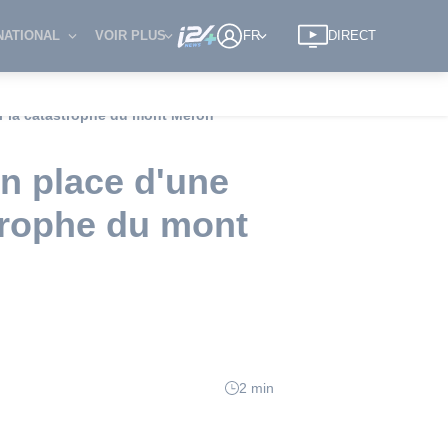
NATIONAL
VOIR PLUS
FR
DIRECT
r la catastrophe du mont Meron
n place d'une
trophe du mont
2 min