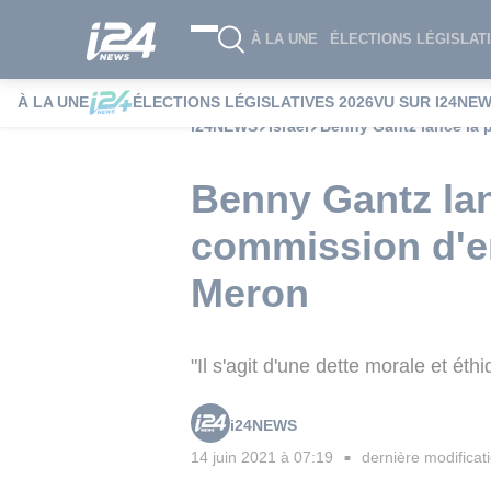
À LA UNE
ÉLECTIONS LÉGISLATI
À LA UNE
ÉLECTIONS LÉGISLATIVES 2026
VU SUR I24NE
i24NEWS
Israël
Benny Gantz lance la 
Benny Gantz lan
commission d'en
Meron
"Il s'agit d'une dette morale et éth
i24NEWS
14 juin 2021 à 07:19
dernière modificat
■