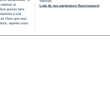
services.
 contenus et
Liste de nos partenaires (fournisseurs)
Vous pouvez faire
entement à tout
 Les choix que vous
tions, reportez-vous
DIRECT
Categories
Juridique
i24NEWS
FIL INFO
CONDITIONS GÉNÉRAL
ÉLECTIONS LÉGISLATIVES
D'UTILISATION
2026
POLITIQUE DE
VU SUR I24NEWS
CONFIDENTIALITÉ
ISRAËL EN GUERRE
CONDITIONS GÉNÉRAL
ANALYSE
PUBLICITAIRE
INTERNATIONAL
DÉCLARATION
INNOV'NATION
D'ACCESSIBILITÉ
GÉRER MES PRÉFÉREN
LISTE DES COOKIES