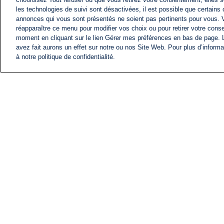
les technologies de suivi sont désactivées, il est possible que certains
annonces qui vous sont présentés ne soient pas pertinents pour vous. 
réapparaître ce menu pour modifier vos choix ou pour retirer votre cons
moment en cliquant sur le lien Gérer mes préférences en bas de page.
avez fait aurons un effet sur notre ou nos Site Web. Pour plus d’informa
à notre politique de confidentialité.
ACTU
FIL INFO
Information
COMITÉ EXÉCUTIF D'
PROFILS D'i24NEWS
NOS ÉMISSIONS
RADIO EN DIRECT
CARRIÈRE
CONTACT
PLAN DU SITE