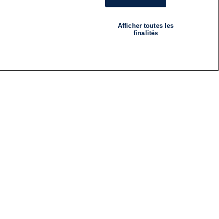
Afficher toutes les
finalités
RADIO
ÉMISSIONS
Nous suivre
ES
S'INSCRIRE À LA NEWSLETTER
ES
CES