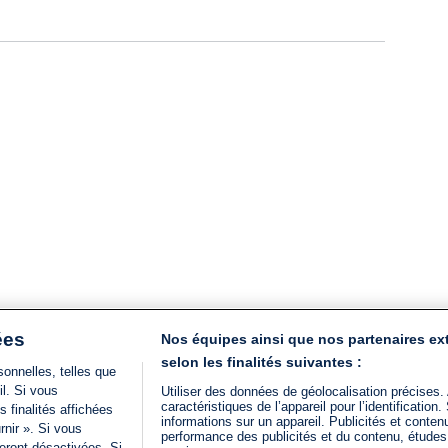
ées
Nos équipes ainsi que nos partenaires ex
selon les finalités suivantes :
onnelles, telles que
il. Si vous
Utiliser des données de géolocalisation précises.
caractéristiques de l’appareil pour l’identificatio
 finalités affichées
informations sur un appareil. Publicités et conte
rnir ». Si vous
performance des publicités et du contenu, étude
eront désactivées. Si