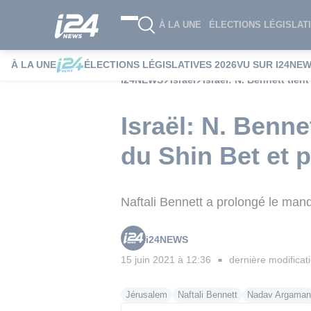
À LA UNE
ÉLECTIONS LÉGISLATI
À LA UNE
ÉLECTIONS LÉGISLATIVES 2026
VU SUR I24NE
i24NEWS
Israël
Israël: N. Bennett tie
Israël: N. Benne
du Shin Bet et 
Naftali Bennett a prolongé le man
i24NEWS
15 juin 2021 à 12:36
dernière modificat
■
Jérusalem
Naftali Bennett
Nadav Argaman