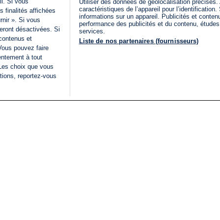
il. Si vous
Utiliser des données de géolocalisation précises.
caractéristiques de l’appareil pour l’identificatio
 finalités affichées
informations sur un appareil. Publicités et conte
rnir ». Si vous
performance des publicités et du contenu, étude
eront désactivées. Si
services.
 contenus et
Liste de nos partenaires (fournisseurs)
Vous pouvez faire
entement à tout
 Les choix que vous
tions, reportez-vous
DIRECT
Categories
Juridique
i24NEWS
FIL INFO
CONDITIONS GÉNÉRAL
ÉLECTIONS LÉGISLATIVES
D'UTILISATION
2026
POLITIQUE DE
VU SUR I24NEWS
CONFIDENTIALITÉ
ISRAËL EN GUERRE
CONDITIONS GÉNÉRAL
ANALYSE
PUBLICITAIRE
INTERNATIONAL
DÉCLARATION
INNOV'NATION
D'ACCESSIBILITÉ
GÉRER MES PRÉFÉREN