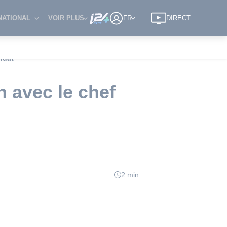
NATIONAL
VOIR PLUS
FR
DIRECT
ndat
n avec le chef
2 min