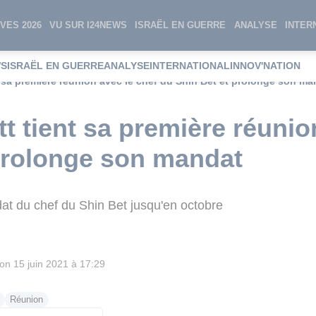
VES 2026
VU SUR I24NEWS
ISRAËL EN GUERRE
ANALYSE
INTER
WS
ISRAËL EN GUERRE
ANALYSE
INTERNATIONAL
INNOV'NATION
nt sa première réunion avec le chef du Shin Bet et prolonge son ma
tt tient sa première réunio
prolonge son mandat
dat du chef du Shin Bet jusqu'en octobre
ion
15 juin 2021 à 17:29
Réunion