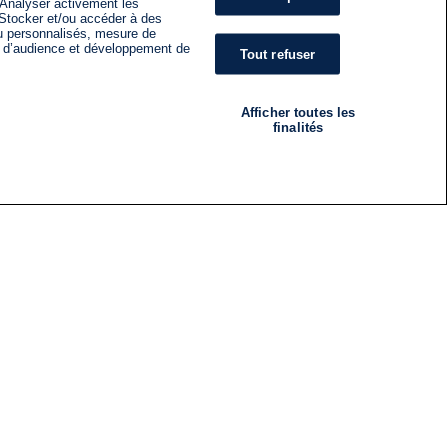
 Analyser activement les
n. Stocker et/ou accéder à des
nu personnalisés, mesure de
s d’audience et développement de
Tout refuser
Afficher toutes les
finalités
RADIO
ÉMISSIONS
Nous suivre
ES
S'INSCRIRE À LA NEWSLETTER
ES
CES