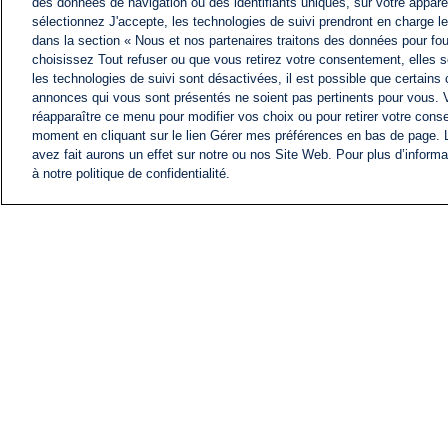
des données de navigation ou des identifiants uniques, sur votre appare
sélectionnez J'accepte, les technologies de suivi prendront en charge les
dans la section « Nous et nos partenaires traitons des données pour fou
choisissez Tout refuser ou que vous retirez votre consentement, elles s
les technologies de suivi sont désactivées, il est possible que certains
annonces qui vous sont présentés ne soient pas pertinents pour vous. 
réapparaître ce menu pour modifier vos choix ou pour retirer votre cons
moment en cliquant sur le lien Gérer mes préférences en bas de page.
avez fait aurons un effet sur notre ou nos Site Web. Pour plus d’informa
à notre politique de confidentialité.
ACTU
FIL INFO
Information
COMITÉ EXÉCUTIF D'
PROFILS D'i24NEWS
NOS ÉMISSIONS
RADIO EN DIRECT
CARRIÈRE
CONTACT
PLAN DU SITE