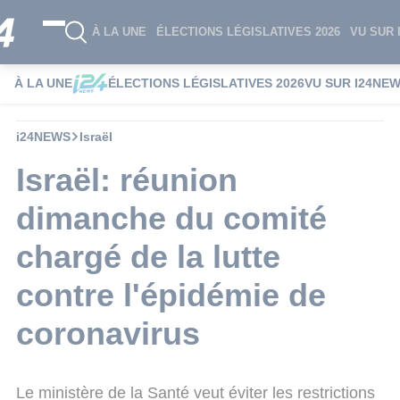
À LA UNE
ÉLECTIONS LÉGISLATIVES 2026
VU SUR 
À LA UNE
ÉLECTIONS LÉGISLATIVES 2026
VU SUR I24NE
i24NEWS
Israël
Israël: réunion
dimanche du comité
chargé de la lutte
contre l'épidémie de
coronavirus
Le ministère de la Santé veut éviter les restrictions