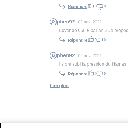
0
0
Répondre
pben92
02 nov. 2021
Loyer de 658 € par an ? Je propose
0
0
Répondre
pben92
02 nov. 2021
Ils ont subi la pression du Hamas.
0
0
Répondre
Lire plus