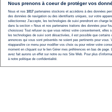
Nous prenons à coeur de protéger vos donn
Nous et nos
1017
partenaires stockons et accédons à des données pers
des données de navigation ou des identifiants uniques, sur votre appare
sélectionnez J'accepte, les technologies de suivi prendront en charge les
dans la section « Nous et nos partenaires traitons des données pour fou
choisissez Tout refuser ou que vous retirez votre consentement, elles s
les technologies de suivi sont désactivées, il est possible que certains
annonces qui vous sont présentés ne soient pas pertinents pour vous. 
réapparaître ce menu pour modifier vos choix ou pour retirer votre cons
moment en cliquant sur le lien Gérer mes préférences en bas de page.
avez fait aurons un effet sur notre ou nos Site Web. Pour plus d’informa
à notre politique de confidentialité.
ACTU
FIL INFO
Information
COMITÉ EXÉCUTIF D'
PROFILS D'i24NEWS
NOS ÉMISSIONS
RADIO EN DIRECT
CARRIÈRE