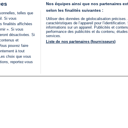
ées
Nos équipes ainsi que nos partenaires ex
selon les finalités suivantes :
onnelles, telles que
il. Si vous
Utiliser des données de géolocalisation précises.
caractéristiques de l’appareil pour l’identificatio
 finalités affichées
informations sur un appareil. Publicités et conte
rnir ». Si vous
performance des publicités et du contenu, étude
eront désactivées. Si
services.
 contenus et
Liste de nos partenaires (fournisseurs)
Vous pouvez faire
entement à tout
 Les choix que vous
tions, reportez-vous
DIRECT
Categories
Juridique
i24NEWS
FIL INFO
CONDITIONS GÉNÉRAL
ÉLECTIONS LÉGISLATIVES
D'UTILISATION
2026
POLITIQUE DE
VU SUR I24NEWS
CONFIDENTIALITÉ
ISRAËL EN GUERRE
CONDITIONS GÉNÉRAL