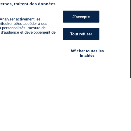
ternes, traitent des données
J'accepte
 Analyser activement les
n. Stocker et/ou accéder à des
nu personnalisés, mesure de
s d’audience et développement de
Tout refuser
Afficher toutes les
finalités
RADIO
ÉMISSIONS
Nous suivre
ES
S'INSCRIRE À LA NEWSLETTER
ES