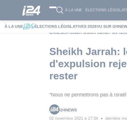
À LA UNE
ÉLECTIONS LÉGISLATI
À LA UNE
ÉLECTIONS LÉGISLATIVES 2026
VU SUR I24NE
i24NEWS
Israël
Sheikh Jarrah: les fam
Sheikh Jarrah: 
d'expulsion rej
rester
"Nous ne permettrons pas à Israë
i24NEWS
02 novembre 2021 à 17:34
dernière mod
■