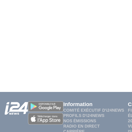
Information
C
COMITÉ EXÉCUTIF D'i24NEWS
F
PROFILS D'i24NEWS
É
NOS ÉMISSIONS
2
RADIO EN DIRECT
V
CARRIÈRE
I