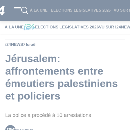
À LA UNE
ÉLECTIONS LÉGISLATIVES 2026
VU SUR 
À LA UNE
ÉLECTIONS LÉGISLATIVES 2026
VU SUR I24NE
i24NEWS
Israël
Jérusalem:
affrontements entre
émeutiers palestiniens
et policiers
La police a procédé à 10 arrestations