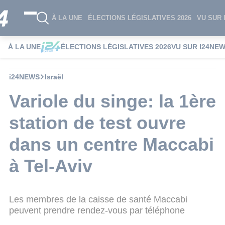
À LA UNE
ÉLECTIONS LÉGISLATIVES 2026
VU SUR 
À LA UNE
ÉLECTIONS LÉGISLATIVES 2026
VU SUR I24NE
i24NEWS
Israël
Variole du singe: la 1ère
station de test ouvre
dans un centre Maccabi
à Tel-Aviv
Les membres de la caisse de santé Maccabi
peuvent prendre rendez-vous par téléphone