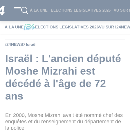
À LA UNE
ÉLECTIONS LÉGISLATIVES 2026
VU SUR 
À LA UNE
ÉLECTIONS LÉGISLATIVES 2026
VU SUR I24NE
i24NEWS
Israël
Israël : L'ancien député
Moshe Mizrahi est
décédé à l'âge de 72
ans
En 2000, Moshe Mizrahi avait été nommé chef des
enquêtes et du renseignement du département de
la police