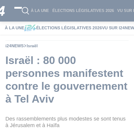
À LA UNE
ÉLECTIONS LÉGISLATIVES 2026
VU SUR 
À LA UNE
ÉLECTIONS LÉGISLATIVES 2026
VU SUR I24NE
i24NEWS
Israël
Israël : 80 000
personnes manifestent
contre le gouvernement
à Tel Aviv
Des rassemblements plus modestes se sont tenus
à Jérusalem et à Haïfa