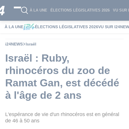
À LA UNE
ÉLECTIONS LÉGISLATIVES 2026
VU SUR 
À LA UNE
ÉLECTIONS LÉGISLATIVES 2026
VU SUR I24NE
i24NEWS
Israël
Israël : Ruby,
rhinocéros du zoo de
Ramat Gan, est décédé
à l'âge de 2 ans
L'espérance de vie d'un rhinocéros est en général
de 46 à 50 ans