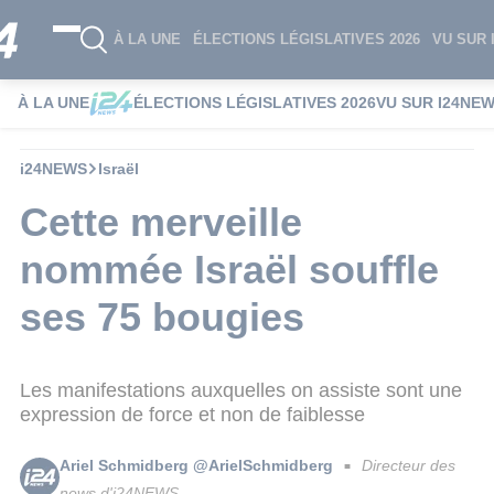
À LA UNE
ÉLECTIONS LÉGISLATIVES 2026
VU SUR 
À LA UNE
ÉLECTIONS LÉGISLATIVES 2026
VU SUR I24NE
i24NEWS
Israël
Cette merveille
nommée Israël souffle
ses 75 bougies
Les manifestations auxquelles on assiste sont une
expression de force et non de faiblesse
Ariel Schmidberg @ArielSchmidberg
Directeur des
■
news d'i24NEWS