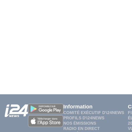
Information
C
COMITÉ EXÉCUTIF D'i24NEWS
F
PROFILS D'i24NEWS
É
NOS ÉMISSIONS
2
RADIO EN DIRECT
V