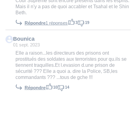
Cour Suprême sont encore présents dans les esprits.
Mais il n'y a pas de quoi accabler et Tsahal et le Shin
Beth.
3
19
Répondre
1 réponses
Bounica
01 sept. 2023
Elle a raison...les directeurs des prisons ont
prostitués des soldates aux terroristes pour qu.ils se
tiennent traquilles.Et l.evasion d.une prison de
sécurité ??? Elle a quoi a. dire la Police, SB,les
commandants ??? ...tous de gche !!!
10
14
Répondre