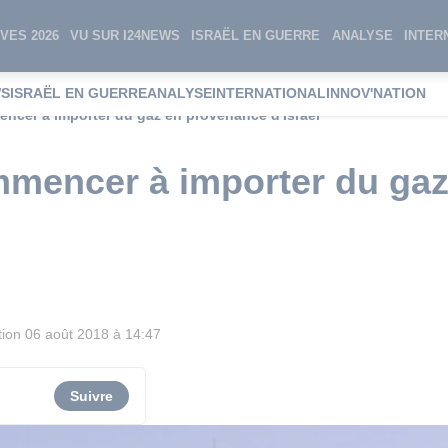
VES 2026
VU SUR I24NEWS
ISRAËL EN GUERRE
ANALYSE
INTER
WS
ISRAËL EN GUERRE
ANALYSE
INTERNATIONAL
INNOV'NATION
ncer à importer du gaz en provenance d'Israël
mmencer à importer du ga
tion
06 août 2018 à 14:47
Suivre