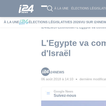
À LA UNE
ÉLECTIONS LÉGISLATI
À LA UNE
ÉLECTIONS LÉGISLATIVES 2026
VU SUR I24NE
i24NEWS
Economie
L'Egypte va comme
L'Egypte va co
d'Israël
i24NEWS
06 août 2018 à 14:10
dernière modifica
■
Google News
Suivez-nous