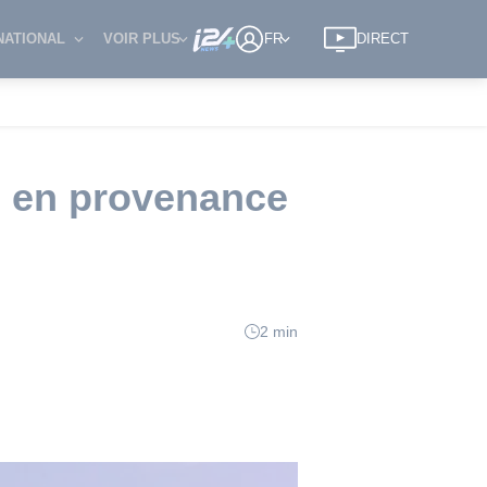
NATIONAL
VOIR PLUS
FR
DIRECT
z en provenance
2 min