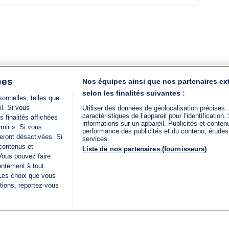
ées
Nos équipes ainsi que nos partenaires ex
selon les finalités suivantes :
onnelles, telles que
il. Si vous
Utiliser des données de géolocalisation précises.
caractéristiques de l’appareil pour l’identificatio
 finalités affichées
informations sur un appareil. Publicités et conte
rnir ». Si vous
performance des publicités et du contenu, étude
eront désactivées. Si
services.
 contenus et
Liste de nos partenaires (fournisseurs)
Vous pouvez faire
entement à tout
 Les choix que vous
tions, reportez-vous
DIRECT