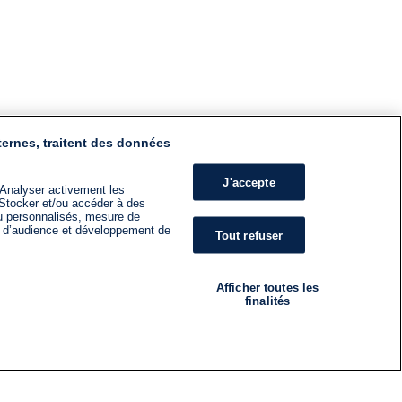
ternes, traitent des données
J'accepte
 Analyser activement les
n. Stocker et/ou accéder à des
nu personnalisés, mesure de
s d’audience et développement de
Tout refuser
Afficher toutes les
finalités
RADIO
ÉMISSIONS