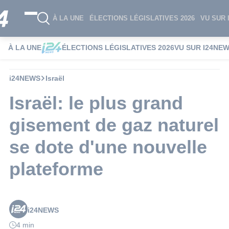
À LA UNE
ÉLECTIONS LÉGISLATIVES 2026
VU SUR 
À LA UNE
ÉLECTIONS LÉGISLATIVES 2026
VU SUR I24NE
i24NEWS
Israël
Israël: le plus grand
gisement de gaz naturel
se dote d'une nouvelle
plateforme
i24NEWS
4 min