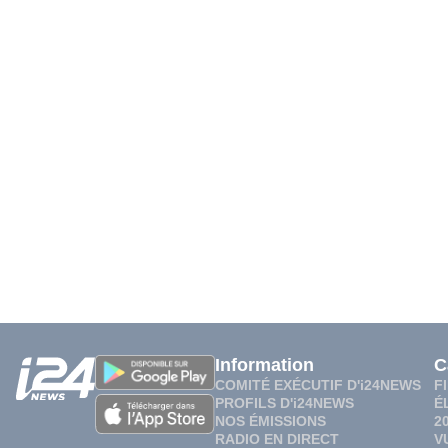
Information
C
COMITÉ EXÉCUTIF D'i24NEWS
F
PROFILS D'i24NEWS
É
NOS ÉMISSIONS
2
RADIO EN DIRECT
V