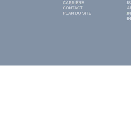
CARRIÈRE
I
CONTACT
A
PLAN DU SITE
I
I