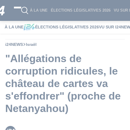
À LA UNE
ÉLECTIONS LÉGISLATIVES 2026
VU SUR 
À LA UNE
ÉLECTIONS LÉGISLATIVES 2026
VU SUR I24NE
i24NEWS
Israël
"Allégations de
corruption ridicules, le
château de cartes va
s'effondrer" (proche de
Netanyahou)