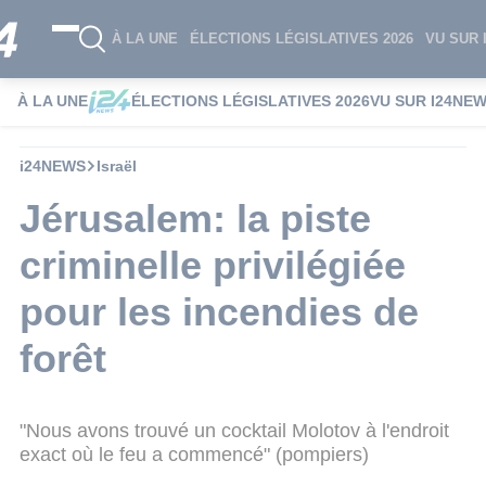
À LA UNE
ÉLECTIONS LÉGISLATIVES 2026
VU SUR 
À LA UNE
ÉLECTIONS LÉGISLATIVES 2026
VU SUR I24NE
i24NEWS
Israël
Jérusalem: la piste
criminelle privilégiée
pour les incendies de
forêt
"Nous avons trouvé un cocktail Molotov à l'endroit
exact où le feu a commencé" (pompiers)