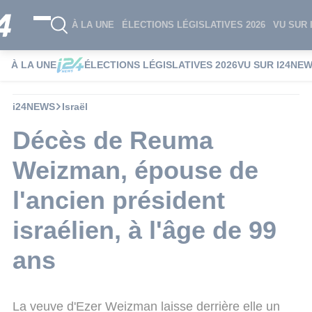
À LA UNE
ÉLECTIONS LÉGISLATIVES 2026
VU SUR 
À LA UNE
ÉLECTIONS LÉGISLATIVES 2026
VU SUR I24NE
i24NEWS
Israël
Décès de Reuma
Weizman, épouse de
l'ancien président
israélien, à l'âge de 99
ans
La veuve d'Ezer Weizman laisse derrière elle un