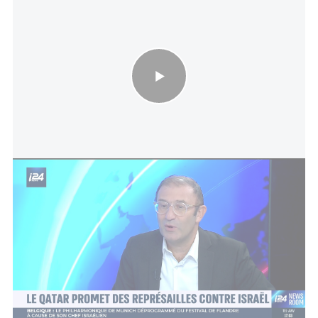
Le Qatar promet des représailles contre Israël
Face à cette opposition, le gouvernement israélien
a finalement choisi d’exécuter une frappe aérienne
mardi. Cette attaque, ordonnée par le Premier
ministre Benjamin Netanyahou, a visé plusieurs
hauts responsables du Hamas rassemblés à Doha.
Cependant, selon le Hamas, seuls des proches et
des conseillers ont été éliminés, les principaux
dirigeants ayant survécu.