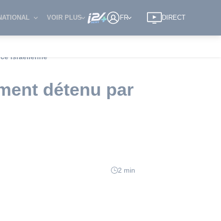
NATIONAL
VOIR PLUS
FR
DIRECT
ce israélienne
ement détenu par
2 min