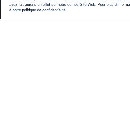
avez fait aurons un effet sur notre ou nos Site Web. Pour plus d’informa
à notre politique de confidentialité.
ACTU
FIL INFO
Information
COMITÉ EXÉCUTIF D'
PROFILS D'i24NEWS
NOS ÉMISSIONS
RADIO EN DIRECT
CARRIÈRE
CONTACT
PLAN DU SITE