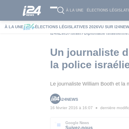
À LA UNE
ÉLECTIONS LÉGISLATI
À LA UNE
ÉLECTIONS LÉGISLATIVES 2026
VU SUR I24NE
i24NEWS
Israël
Diplomatie Israélienne
Un journaliste 
la police israél
Le journaliste William Booth et la
i24NEWS
16 février 2016 à 16:07
dernière modifi
■
Google News
Suivez-nous