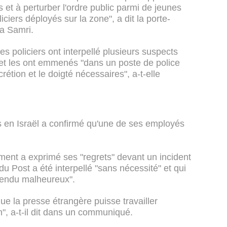
et à perturber l'ordre public parmi de jeunes
ciers déployés sur la zone", a dit la porte-
ba Samri.
s policiers ont interpellé plusieurs suspects
s" et les ont emmenés "dans un poste de police
crétion et le doigté nécessaires", a-t-elle
ls en Israël a confirmé qu'une de ses employés
ent a exprimé ses "regrets" devant un incident
u Post a été interpellé "sans nécessité" et qui
tendu malheureux".
que la presse étrangère puisse travailler
", a-t-il dit dans un communiqué.