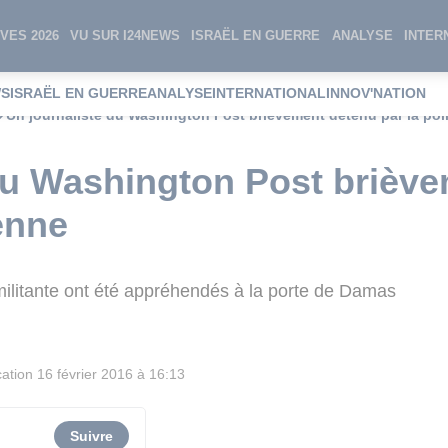
VES 2026
VU SUR I24NEWS
ISRAËL EN GUERRE
ANALYSE
INTER
WS
ISRAËL EN GUERRE
ANALYSE
INTERNATIONAL
INNOV'NATION
Un journaliste du Washington Post brièvement détenu par la poli
du Washington Post brièv
ienne
 militante ont été appréhendés à la porte de Damas
cation
16 février 2016 à 16:13
Suivre