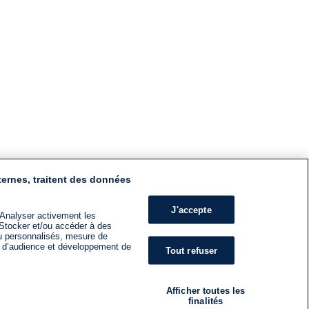
ternes, traitent des données
J'accepte
 Analyser activement les
n. Stocker et/ou accéder à des
nu personnalisés, mesure de
s d’audience et développement de
Tout refuser
Afficher toutes les
finalités