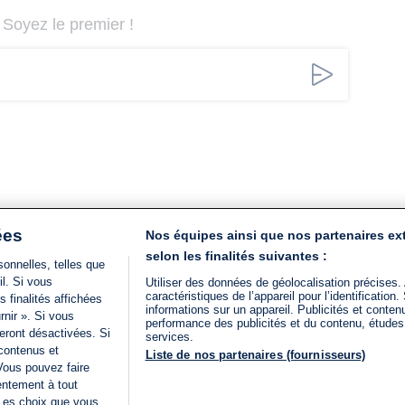
Soyez le premier !
ées
Nos équipes ainsi que nos partenaires ex
selon les finalités suivantes :
onnelles, telles que
il. Si vous
Utiliser des données de géolocalisation précises.
caractéristiques de l’appareil pour l’identificatio
 finalités affichées
informations sur un appareil. Publicités et conte
rnir ». Si vous
performance des publicités et du contenu, étude
eront désactivées. Si
services.
 contenus et
Liste de nos partenaires (fournisseurs)
Vous pouvez faire
entement à tout
 Les choix que vous