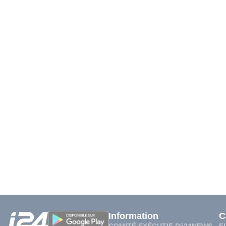
Information
C