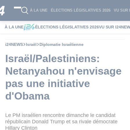
À LA UNE
ÉLECTIONS LÉGISLATIVES 2026
VU SUR 
À LA UNE
ÉLECTIONS LÉGISLATIVES 2026
VU SUR I24NE
i24NEWS
Israël
Diplomatie Israélienne
Israël/Palestiniens:
Netanyahou n'envisage
pas une initiative
d'Obama
Le PM israélien rencontre dimanche le candidat
républicain Donald Trump et sa rivale démocrate
Hillary Clinton