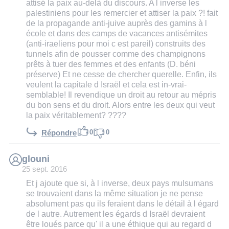
attisé la paix au-delà du discours. A l inverse les
palestiniens pour les remercier et attiser la paix ?! fait
de la propagande anti-juive auprès des gamins à l
école et dans des camps de vacances antisémites
(anti-iraeliens pour moi c est pareil) construits des
tunnels afin de pousser comme des champignons
prêts à tuer des femmes et des enfants (D. béni
préserve) Et ne cesse de chercher querelle. Enfin, ils
veulent la capitale d Israël et cela est in-vrai-
semblable! Il revendique un droit au retour au mépris
du bon sens et du droit. Alors entre les deux qui veut
la paix véritablement? ????
0
0
Répondre
glouni
25 sept. 2016
Et j ajoute que si, à l inverse, deux pays mulsumans
se trouvaient dans la même situation je ne pense
absolument pas qu ils feraient dans le détail à l égard
de l autre. Autrement les égards d Israël devraient
être loués parce qu' il a une éthique qui au regard d