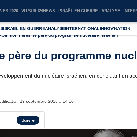
VES 2026
VU SUR I24NEWS
ISRAËL EN GUERRE
ANALYSE
INTER
WS
ISRAËL EN GUERRE
ANALYSE
INTERNATIONAL
INNOV'NATION
Shimon Peres, le père du programme nucléaire israélien
e père du programme nuclé
développement du nucléaire israélien, en concluant un ac
dification
29 septembre 2016 à 14:10
Suivre