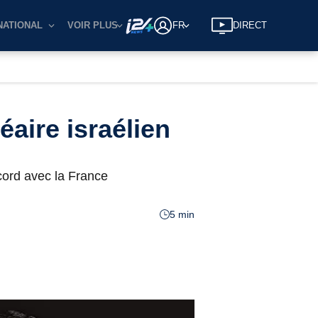
NATIONAL
VOIR PLUS
FR
DIRECT
aire israélien
cord avec la France
5 min