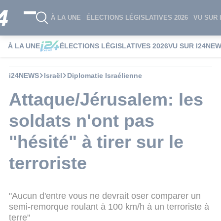
À LA UNE
ÉLECTIONS LÉGISLATIVES 2026
VU SUR 
À LA UNE
ÉLECTIONS LÉGISLATIVES 2026
VU SUR I24NE
i24NEWS
Israël
Diplomatie Israélienne
Attaque/Jérusalem: les
soldats n'ont pas
"hésité" à tirer sur le
terroriste
"Aucun d'entre vous ne devrait oser comparer un
semi-remorque roulant à 100 km/h à un terroriste à
terre"