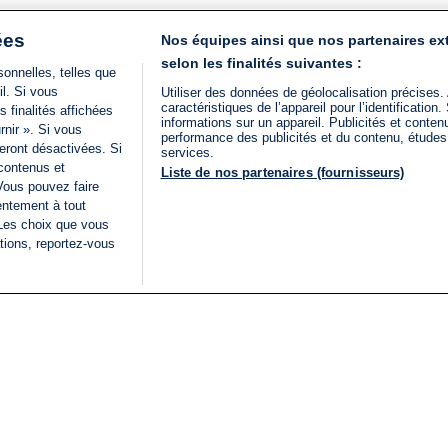
ées
Nos équipes ainsi que nos partenaires ex
selon les finalités suivantes :
onnelles, telles que
il. Si vous
Utiliser des données de géolocalisation précises.
caractéristiques de l’appareil pour l’identificatio
 finalités affichées
informations sur un appareil. Publicités et conte
rnir ». Si vous
performance des publicités et du contenu, étude
eront désactivées. Si
services.
 contenus et
Liste de nos partenaires (fournisseurs)
Vous pouvez faire
entement à tout
 Les choix que vous
tions, reportez-vous
DIRECT
Categories
Juridique
i24NEWS
FIL INFO
CONDITIONS GÉNÉRAL
ÉLECTIONS LÉGISLATIVES
D'UTILISATION
2026
POLITIQUE DE
VU SUR I24NEWS
CONFIDENTIALITÉ