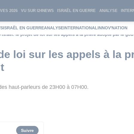
VES 2026
VU SUR I24NEWS
ISRAËL EN GUERRE
ANALYSE
INTER
WS
ISRAËL EN GUERRE
ANALYSE
INTERNATIONAL
INNOV'NATION
Israël: le projet de loi sur les appels à la prière adopté par le g
 de loi sur les appels à la 
t
e des haut-parleurs de 23H00 à 07H00.
Suivre