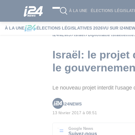
À LA UNE
ÉLECTIONS LÉGISLATI
À LA UNE
ÉLECTIONS LÉGISLATIVES 2026
VU SUR I24NE
i24NEWS
Israël
Diplomatie Israélienne
Israël: le projet
le gouvernemen
Le nouveau projet interdit l'usag
i24NEWS
13 février 2017 à 08:51
Google News
Suivez-nous