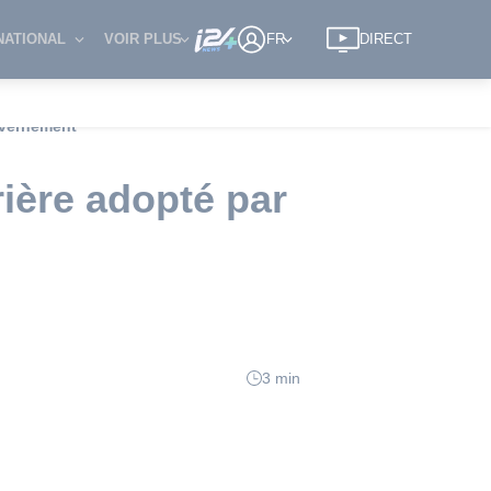
NATIONAL
VOIR PLUS
FR
DIRECT
ouvernement
prière adopté par
3 min