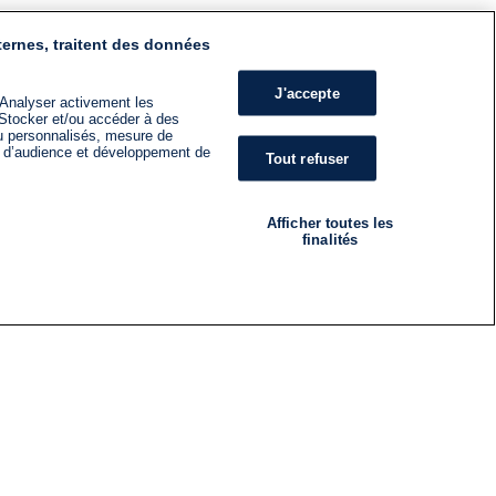
ternes, traitent des données
J'accepte
 Analyser activement les
n. Stocker et/ou accéder à des
nu personnalisés, mesure de
s d’audience et développement de
Tout refuser
Afficher toutes les
finalités
RADIO
ÉMISSIONS
Nous suivre
ES
S'INSCRIRE À LA NEWSLETTER