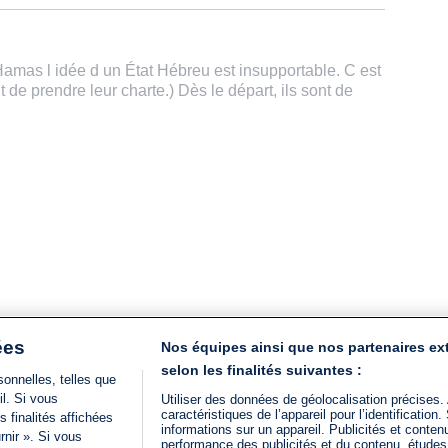
Hamas l idée d un État Hébreu est insupportable. C est
t de prendre leur charte.) Dès le départ, ils sont de
ées
Nos équipes ainsi que nos partenaires ex
selon les finalités suivantes :
onnelles, telles que
il. Si vous
Utiliser des données de géolocalisation précises.
caractéristiques de l’appareil pour l’identificatio
 finalités affichées
informations sur un appareil. Publicités et conte
rnir ». Si vous
performance des publicités et du contenu, étude