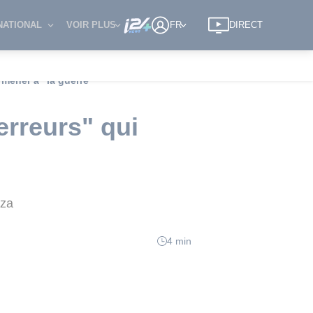
NATIONAL
VOIR PLUS
FR
DIRECT
 mener à "la guerre"
erreurs" qui
aza
4 min