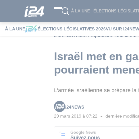
À LA UNE
ÉLECTIONS LÉGISLATI
À LA UNE
ÉLECTIONS LÉGISLATIVES 2026
VU SUR I24NE
i24NEWS
Israël
Diplomatie Israélienne
Israël met en g
pourraient mene
L'armée israélienne se prépare la 
i24NEWS
29 mars 2019 à 07:22
dernière modifica
■
Google News
Suivez-nous