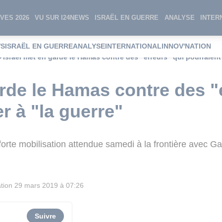
VES 2026
VU SUR I24NEWS
ISRAËL EN GUERRE
ANALYSE
INTER
WS
ISRAËL EN GUERRE
ANALYSE
INTERNATIONAL
INNOV'NATION
Israël met en garde le Hamas contre des "erreurs" qui pourraient
arde le Hamas contre des "
r à "la guerre"
forte mobilisation attendue samedi à la frontière avec G
tion
29 mars 2019 à 07:26
Suivre