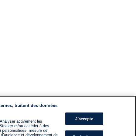
ternes, traitent des données
J'accepte
 Analyser activement les
n. Stocker et/ou accéder à des
nu personnalisés, mesure de
s d’audience et développement de