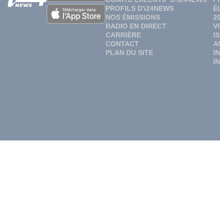
PROFILS D'i24NEWS
É
NOS ÉMISSIONS
2
RADIO EN DIRECT
V
CARRIÈRE
I
CONTACT
A
PLAN DU SITE
I
I