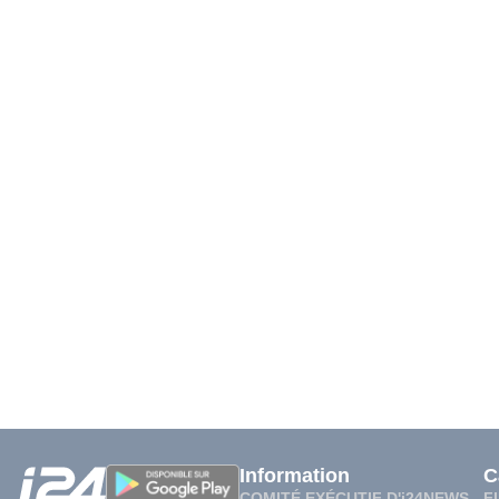
Information
C
COMITÉ EXÉCUTIF D'i24NEWS
F