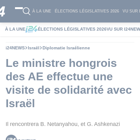
À LA UNE
ÉLECTIONS LÉGISLATIVES 2026
VU SUR 
À LA UNE
ÉLECTIONS LÉGISLATIVES 2026
VU SUR I24NE
i24NEWS
Israël
Diplomatie Israélienne
Le ministre hongrois
des AE effectue une
visite de solidarité avec
Israël
Il rencontrera B. Netanyahou, et G. Ashkenazi