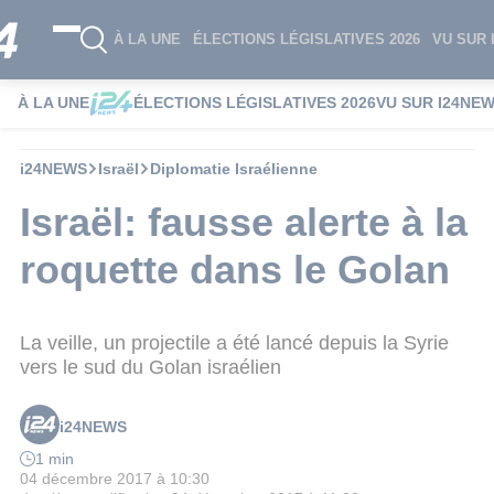
À LA UNE
ÉLECTIONS LÉGISLATIVES 2026
VU SUR 
À LA UNE
ÉLECTIONS LÉGISLATIVES 2026
VU SUR I24NE
i24NEWS
Israël
Diplomatie Israélienne
Israël: fausse alerte à la
roquette dans le Golan
La veille, un projectile a été lancé depuis la Syrie
vers le sud du Golan israélien
i24NEWS
1 min
04 décembre 2017 à 10:30