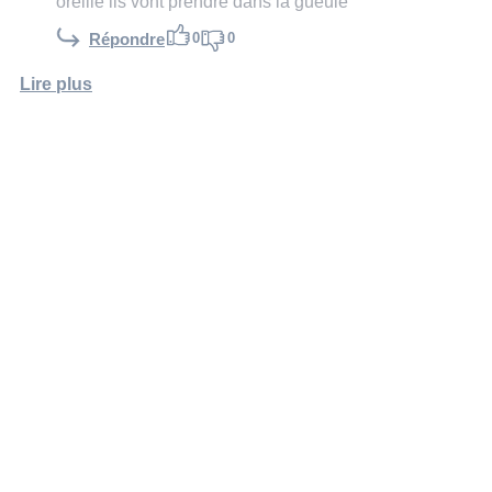
oreille ils vont prendre dans la gueule
0
0
Répondre
Lire plus