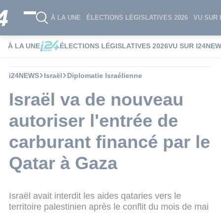
À LA UNE
ÉLECTIONS LÉGISLATIVES 2026
VU SUR 
À LA UNE
ÉLECTIONS LÉGISLATIVES 2026
VU SUR I24NE
i24NEWS
Israël
Diplomatie Israélienne
Israël va de nouveau
autoriser l'entrée de
carburant financé par le
Qatar à Gaza
Israël avait interdit les aides qataries vers le
territoire palestinien après le conflit du mois de mai