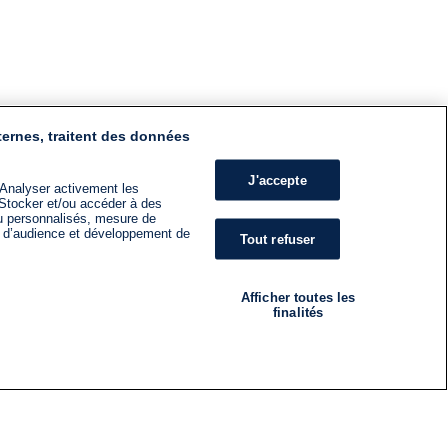
ternes, traitent des données
J'accepte
 Analyser activement les
n. Stocker et/ou accéder à des
nu personnalisés, mesure de
s d’audience et développement de
Tout refuser
Afficher toutes les
finalités
RADIO
ÉMISSIONS