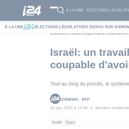
À LA UNE
ÉLECTIONS LÉGISLATI
À LA UNE
ÉLECTIONS LÉGISLATIVES 2026
VU SUR I24NE
i24NEWS
Israël
Diplomatie Israélienne
Israël: un trava
coupable d'avoi
Tout au long du procès, le système 
i24NEWS - AFP
15 juin 2022 à 12:44
dernière modificat
■
Israël
Gaza