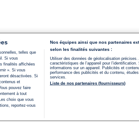
ées
Nos équipes ainsi que nos partenaires ex
selon les finalités suivantes :
onnelles, telles que
il. Si vous
Utiliser des données de géolocalisation précises.
caractéristiques de l’appareil pour l’identificatio
 finalités affichées
informations sur un appareil. Publicités et conte
rnir ». Si vous
performance des publicités et du contenu, étude
eront désactivées. Si
services.
 contenus et
Liste de nos partenaires (fournisseurs)
Vous pouvez faire
entement à tout
 Les choix que vous
tions, reportez-vous
DIRECT