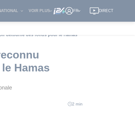
NATIONAL
VOIR PLUS
FR
DIRECT
voir détourné des fonds pour le Hamas
 reconnu
r le Hamas
ionale
2 min