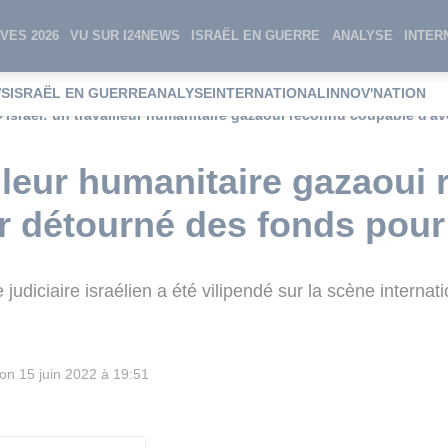
VES 2026
VU SUR I24NEWS
ISRAËL EN GUERRE
ANALYSE
INTER
WS
ISRAËL EN GUERRE
ANALYSE
INTERNATIONAL
INNOV'NATION
Israël: un travailleur humanitaire gazaoui reconnu coupable d'a
illeur humanitaire gazaoui
r détourné des fonds pou
judiciaire israélien a été vilipendé sur la scène internat
ion
15 juin 2022 à 19:51