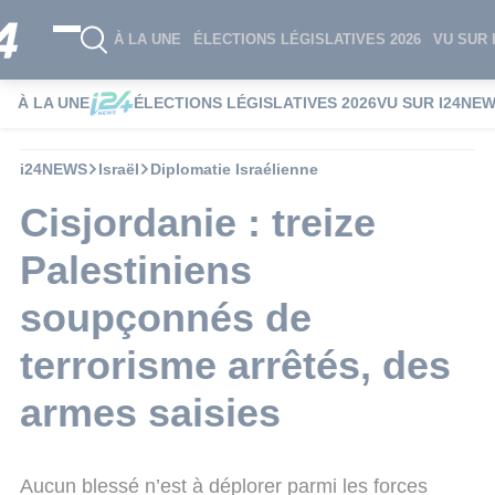
À LA UNE
ÉLECTIONS LÉGISLATIVES 2026
VU SUR 
À LA UNE
ÉLECTIONS LÉGISLATIVES 2026
VU SUR I24NE
i24NEWS
Israël
Diplomatie Israélienne
Cisjordanie : treize
Palestiniens
soupçonnés de
terrorisme arrêtés, des
armes saisies
Aucun blessé n’est à déplorer parmi les forces