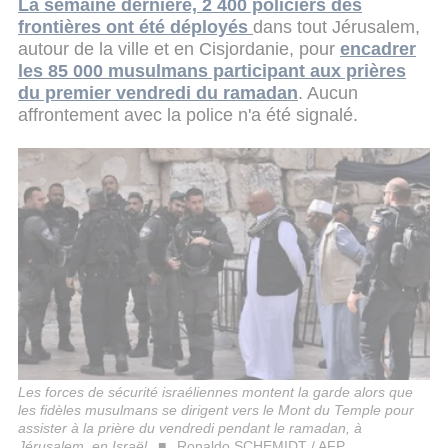
La semaine dernière, 2 400 policiers des
frontières ont été déployés
dans tout Jérusalem,
autour de la ville et en Cisjordanie, pour
encadrer
les 85 000 musulmans participant aux prières
du premier vendredi du ramadan
. Aucun
affrontement avec la police n'a été signalé.
Les forces de sécurité israéliennes montent la garde alors que
les fidèles musulmans se dirigent vers le Mont du Temple pour
assister à la prière du vendredi pendant le ramadan, à
Jérusalem, en Israël
Ronaldo SCHEMIDT / AFP