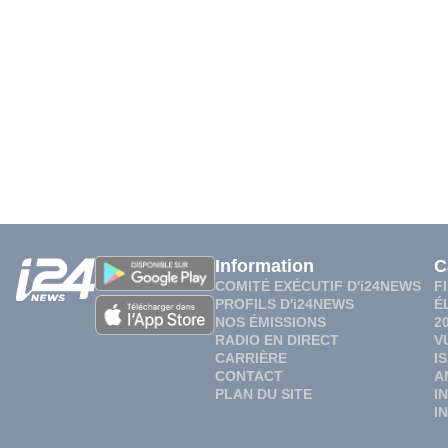
Information
C
COMITÉ EXÉCUTIF D'i24NEWS
F
PROFILS D'i24NEWS
É
NOS ÉMISSIONS
2
RADIO EN DIRECT
V
CARRIÈRE
I
CONTACT
A
PLAN DU SITE
I
I