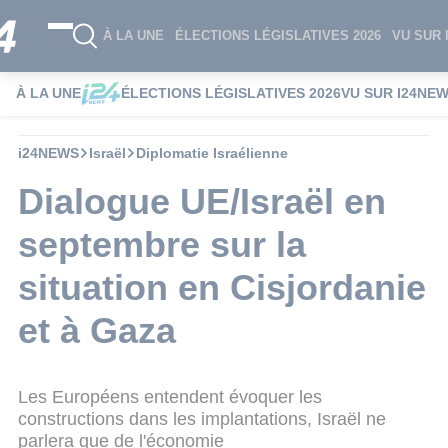
À LA UNE
ÉLECTIONS LÉGISLATIVES 2026
VU SUR 
À LA UNE
ÉLECTIONS LÉGISLATIVES 2026
VU SUR I24NE
i24NEWS
Israël
Diplomatie Israélienne
Dialogue UE/Israël en
septembre sur la
situation en Cisjordanie
et à Gaza
Les Européens entendent évoquer les
constructions dans les implantations, Israël ne
parlera que de l'économie