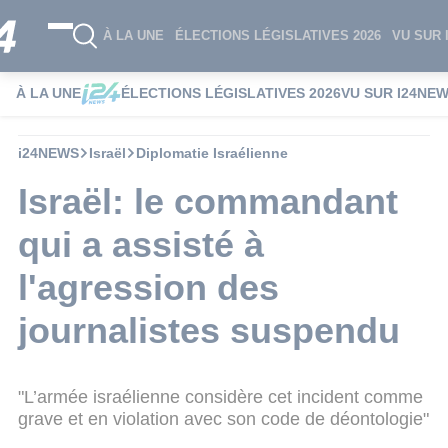
À LA UNE
ÉLECTIONS LÉGISLATIVES 2026
VU SUR 
À LA UNE
ÉLECTIONS LÉGISLATIVES 2026
VU SUR I24NE
i24NEWS
Israël
Diplomatie Israélienne
Israël: le commandant
qui a assisté à
l'agression des
journalistes suspendu
"L’armée israélienne considère cet incident comme
grave et en violation avec son code de déontologie"