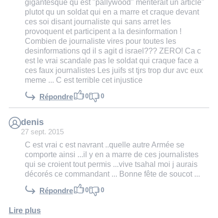
gigantesque qu est "pallywood" meriterait un article"
plutot qu un soldat qui en a marre et craque devant
ces soi disant journaliste qui sans arret les
provoquent et participent a la desinformation !
Combien de journaliste vires pour toutes les
desinformations qd il s agit d israel??? ZERO! Ca c
est le vrai scandale pas le soldat qui craque face a
ces faux journalistes Les juifs st tjrs trop dur avc eux
meme ... C est terrible cet injustice
0
0
Répondre
denis
27 sept. 2015
C est vrai c est navrant ..quelle autre Armée se
comporte ainsi ...il y en a marre de ces journalistes
qui se croient tout permis ...vive tsahal moi j aurais
décorés ce commandant ... Bonne fête de soucot ...
0
0
Répondre
Lire plus