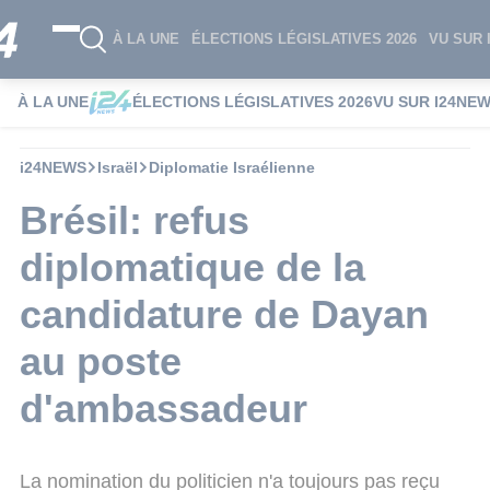
À LA UNE
ÉLECTIONS LÉGISLATIVES 2026
VU SUR 
À LA UNE
ÉLECTIONS LÉGISLATIVES 2026
VU SUR I24NE
i24NEWS
Israël
Diplomatie Israélienne
Brésil: refus
diplomatique de la
candidature de Dayan
au poste
d'ambassadeur
La nomination du politicien n'a toujours pas reçu