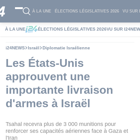
À LA UNE
ÉLECTIONS LÉGISLATIVES 2026
VU SUR 
À LA UNE
ÉLECTIONS LÉGISLATIVES 2026
VU SUR I24NE
i24NEWS
Israël
Diplomatie Israélienne
Les États-Unis
approuvent une
importante livraison
d'armes à Israël
Tsahal recevra plus de 3 000 munitions pour
renforcer ses capacités aériennes face à Gaza et
l'Iran