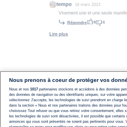
tempo
16 mars 2023
Vivement une et une seule manife
8
6
Répondre
Lire plus
Nous prenons à coeur de protéger vos donn
Nous et nos
1017
partenaires stockons et accédons à des données pers
des données de navigation ou des identifiants uniques, sur votre appare
sélectionnez J'accepte, les technologies de suivi prendront en charge les
dans la section « Nous et nos partenaires traitons des données pour fou
choisissez Tout refuser ou que vous retirez votre consentement, elles s
les technologies de suivi sont désactivées, il est possible que certains
annonces qui vous sont présentés ne soient pas pertinents pour vous. 
réapparaître ce menu pour modifier vos choix ou pour retirer votre cons