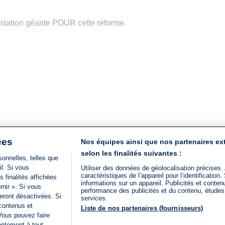
station géante POUR cette réforme.
ées
Nos équipes ainsi que nos partenaires ex
selon les finalités suivantes :
onnelles, telles que
il. Si vous
Utiliser des données de géolocalisation précises.
caractéristiques de l’appareil pour l’identificatio
 finalités affichées
informations sur un appareil. Publicités et conte
rnir ». Si vous
performance des publicités et du contenu, étude
eront désactivées. Si
services.
 contenus et
Liste de nos partenaires (fournisseurs)
Vous pouvez faire
entement à tout