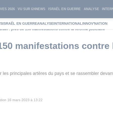
VES 2026
VU SUR I24NEWS
ISRAËL EN GUERRE
ANALYSE
INTER
WS
ISRAËL EN GUERRE
ANALYSE
INTERNATIONAL
INNOV'NATION
Israël : près de 150 manifestations contre la réforme judiciaire
 150 manifestations contre
 les principales artères du pays et se rassembler devant
tion
16 mars 2023 à 13:22