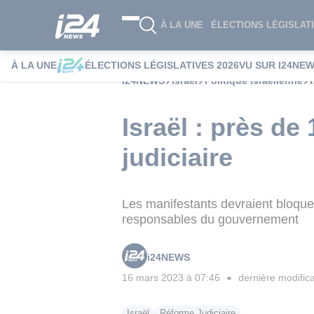
À LA UNE
ÉLECTIONS LÉGISLATI
À LA UNE
ÉLECTIONS LÉGISLATIVES 2026
VU SUR I24NE
i24NEWS
Israël
Politique Israélienne
Israël : près de
judiciaire
Les manifestants devraient bloquer
responsables du gouvernement
i24NEWS
16 mars 2023 à 07:46
dernière modifica
■
Israël
Réforme Judiciaire