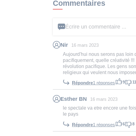
Commentaires
Écrire un commentaire ...
Nir
16 mars 2023
Aujourd'hui nous serons pas loin d
pacifiquement, quelle créativité !!!
révolution pacifique. Les gens son
religieux qui veulent nous imposer
9
1
Répondre
1 réponses
Esther BN
16 mars 2023
le spectale va etre encore une foi
le pays
6
8
Répondre
1 réponses