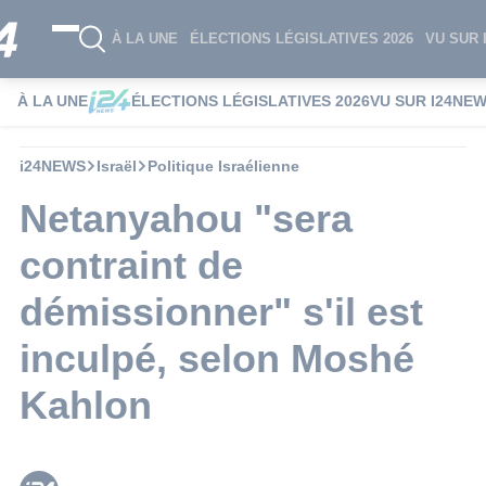
À LA UNE
ÉLECTIONS LÉGISLATIVES 2026
VU SUR 
À LA UNE
ÉLECTIONS LÉGISLATIVES 2026
VU SUR I24NE
i24NEWS
Israël
Politique Israélienne
Netanyahou "sera
contraint de
démissionner" s'il est
inculpé, selon Moshé
Kahlon