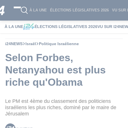
À LA UNE
ÉLECTIONS LÉGISLATIVES 2026
VU SUR 
À LA UNE
ÉLECTIONS LÉGISLATIVES 2026
VU SUR I24NE
i24NEWS
Israël
Politique Israélienne
Selon Forbes,
Netanyahou est plus
riche qu'Obama
Le PM est 4ème du classement des politiciens
israéliens les plus riches, dominé par le maire de
Jérusalem