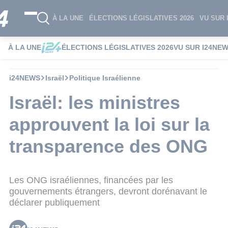
À LA UNE
ÉLECTIONS LÉGISLATIVES 2026
VU SUR 
À LA UNE
ÉLECTIONS LÉGISLATIVES 2026
VU SUR I24NE
i24NEWS
Israël
Politique Israélienne
Israël: les ministres
approuvent la loi sur la
transparence des ONG
Les ONG israéliennes, financées par les
gouvernements étrangers, devront dorénavant le
déclarer publiquement